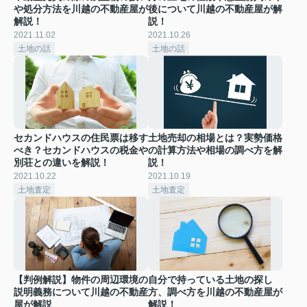
や処分方法を川越の不動産屋が
後について川越の不動産屋が解
解説！
説！
2021.11.02
2021.10.26
土地の話
土地の話
セカンドハウスの住民票は移す
土地売却の相場とは？実勢価格
べき？セカンドハウスの税金や
の計算方法や相場の調べ方を解
別荘との違いを解説！
説！
2021.10.22
2021.10.19
土地査定
土地査定
【判例解説】物件の周辺環境の
自分で持っている土地の探し
説明義務について川越の不動産
方、調べ方を川越の不動産屋が
屋が解説
解説！