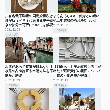
共有名義不動産の固定資産税は
よくあるQ＆A！仲介との違い
誰が払うべき？代表者変更手続
や土地買取の流れをCheck!
きや按分の可否についてを解説
2021.11.30
2021.12.03
土地の話
土地の話
水路があって接道が取れない！
【判例あり】契約直後に害虫が
水路の占有許可や申請方法を不
出た！瑕疵責任の範囲について
動産が解説！
川越の不動産屋が解説！
2021.11.23
2021.11.19
土地の話
判例解説