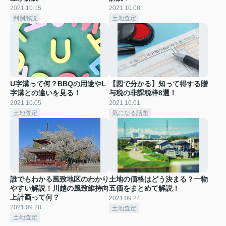
2021.10.15
2021.10.08
判例解説
土地査定
U字溝って何？BBQの用途やL
【図で分かる】知って得する贈
字溝との違いを見る！
与税の非課税枠8選！
2021.10.05
2021.10.01
土地査定
気になる話題
誰でもわかる風致地区のわかり
土地の価格はどう決まる？一物
やすい解説！川越の風致維持向
五価をまとめて解説！
上計画って何？
2021.09.24
2021.09.28
土地査定
土地査定