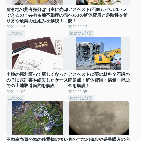
所有地の共有持分は自由に売却
アスベスト(石綿)レベル１~レ
できるの？共有名義不動産の売
ベル3の解体費用と危険性を解
り方や放棄の仕組みを解説！
説！
2021.11.16
2021.11.12
土地の話
気になる話題
土地の権利証って新しくなった
アスベストは夢の材料？石綿の
の？旧式証書や紛失したケース
問題点・解体費用・病気・補助
での土地取引契約を解説！
金を解説！
2021.11.09
2021.11.05
土地の話
気になる話題
不動産売買の際の残置物の扱い
月の土地の値段や惑星購入の今