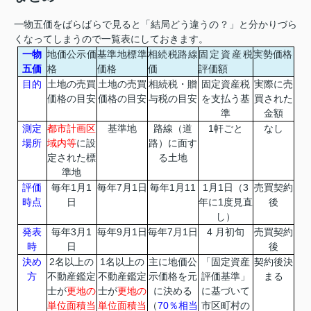
一物五価をばらばらで見ると「結局どう違うの？」と分かりづら
くなってしまうので一覧表にしておきます。
一物
地価公示価
基準地標準
相続税路線
固定資産税
実勢価格
五価
格
価格
価
評価額
目的
土地の売買
土地の売買
相続税・贈
固定資産税
実際に売
価格の目安
価格の目安
与税の目安
を支払う基
買された
準
金額
測定
都市計画区
基準地
路線（道
1軒ごと
なし
場所
域内等
に設
路）に面す
定された標
る土地
準地
評価
毎年1月1
毎年7月1日
毎年1月11
1月1日（3
売買契約
時点
日
年に1度見直
後
し）
発表
毎年3月1
毎年9月1日
毎年7月1日
4 月初旬
売買契約
時
日
後
決め
2名以上の
1名以上の
主に地価公
「固定資産
契約後決
方
不動産鑑定
不動産鑑定
示価格を元
評価基準」
まる
士が
更地の
士が
更地の
に決める
に基づいて
単位面積当
単位面積当
（
70％相当
市区町村の