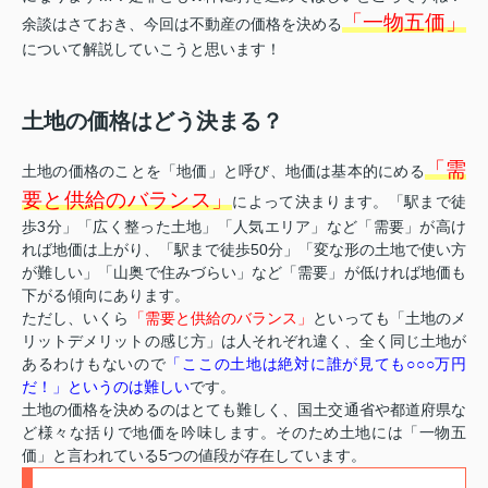
「一物五価」
余談はさておき、今回は不動産の価格を決める
について解説していこうと思います！
土地の価格はどう決まる？
「需
土地の価格のことを「地価」と呼び、地価は基本的にめる
要と供給のバランス」
によって決まります。「駅まで徒
歩3分」「広く整った土地」「人気エリア」など「需要」が高け
れば地価は上がり、「駅まで徒歩50分」「変な形の土地で使い方
が難しい」「山奥で住みづらい」など「需要」が低ければ地価も
下がる傾向にあります。
ただし、いくら
「需要と供給のバランス」
といっても「土地のメ
リットデメリットの感じ方」は人それぞれ違く、全く同じ土地が
あるわけもないので
「ここの土地は絶対に誰が見ても○○○万円
だ！」というのは難しい
です。
土地の価格を決めるのはとても難しく、国土交通省や都道府県な
ど様々な括りで地価を吟味します。そのため土地には「一物五
価」と言われている5つの値段が存在しています。