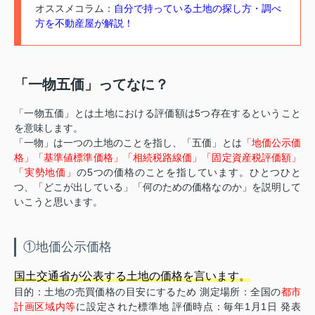
オススメコラム：
自分で持っている土地の探し方・調べ
方を不動産屋が解説！
「一物五価」ってなに？
「一物五価」とは土地における評価額は5つ存在するということ
を意味します。
「一物」は一つの土地のことを指し、「五価」とは
「地価公示価
格」「基準値標準価格」「相続税路線価」「固定資産税評価額」
「実勢地価」
の5つの価格のことを指しています。ひとつひと
つ、「どこが出している」「何のための価格なのか」を説明して
いこうと思います。
①地価公示価格
国土交通省が公表する土地の価格を言います。
目的：土地の売買価格の目安にするため 測定場所：全国の
都市
計画区域内等
に設定された標準地 評価時点：毎年1月1日 発表