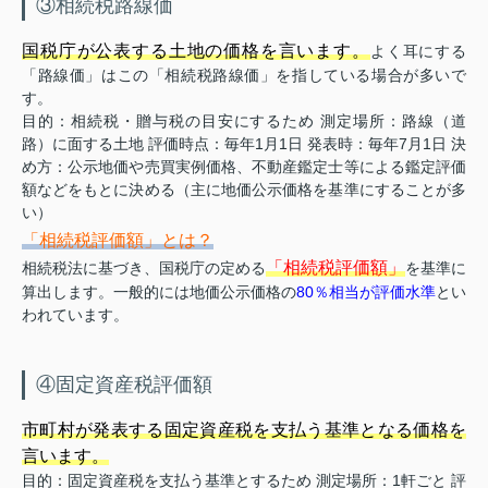
③相続税路線価
国税庁が公表する土地の価格を言います。
よく耳にする
「路線価」はこの「相続税路線価」を指している場合が多いで
す。
目的：相続税・贈与税の目安にするため 測定場所：路線（道
路）に面する土地 評価時点：毎年1月1日 発表時：毎年7月1日 決
め方：公示地価や売買実例価格、不動産鑑定士等による鑑定評価
額などをもとに決める（主に地価公示価格を基準にすることが多
い）
「相続税評価額」とは？
「相続税評価額」
相続税法に基づき、国税庁の定める
を基準に
算出します。一般的には地価公示価格の
80％相当が評価水準
とい
われています。
④固定資産税評価額
市町村が発表する固定資産税を支払う基準となる価格を
言います。
目的：固定資産税を支払う基準とするため 測定場所：1軒ごと 評