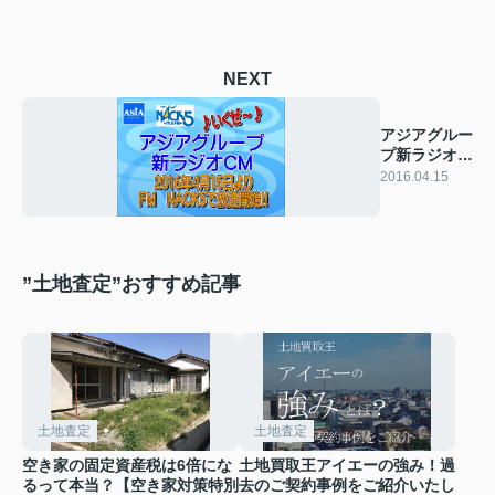
NEXT
アジアグルー
プ新ラジオ
CM放送開
2016.04.15
始！！
”土地査定”おすすめ記事
土地査定
土地査定
空き家の固定資産税は6倍にな
土地買取王アイエーの強み！過
るって本当？【空き家対策特別
去のご契約事例をご紹介いたし