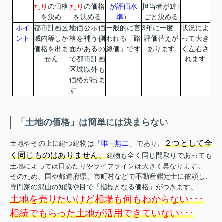
たり
の価格
たり
の価格
が評価水
担当者が1軒
を決め
を決める
準
）
ごと決める
ポイ
都市計画区
地価公示価
一般的に言
3年に一度、
状況によ
ント
域内等しか
格を補う側
われる「路
評価替えが
って大き
価格を出ま
面があるの
線価」です
あります
く左右さ
せん
で都市計画
れます
区域以外も
価格が出ま
す
「土地の価格」は簡単には決まらない
２つとして全
土地やその上に建つ建物は
「唯一無二」
であり、
く同じものはありません。
建物も全く同じ間取りであっても
土地によっては日あたりやライフラインは大きく異なります。
そのため、国や都道府県、市町村などで不動産鑑定士に依頼し、
専門家の沢山の知識や目で「指標となる価格」がつきます。
土地を売りたいけど相場も何もわからない･･･
相続でもらった土地が活用できていない･･･