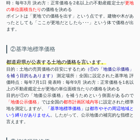
時：毎年3月 決め方：正常価格を2名以上の不動産鑑定士が
更地
の単位面積当たり
の価格を決める
ポイントは「更地での価格を出す」という点です。建物や木があ
ったとしても「ここが更地だとしたら･･･」という体で価格が出
ます。
②基準地標準価格
都道府県が公表する土地の価格を言います。
目的：土地の売買価格の目安にするため
（①の「地価公示価格」
を補う目的もあります）
測定場所：全国に設定された基準地 評
価時点：毎年7月1日 発表時：毎年9月 決め方：正常価格を1名以
上の不動産鑑定士が更地の単位面積当たりの価格を決める
目的が①の「地価公示価格」を補うためという側面があるので
「地価公示価格」
では全国の
都市計画区域内等
に設定された標準
地を測定しますが、
「基準地標準価格」
は
都市やその周辺地域と
いう縛りがありません
。したがって、公示地価の補完的な指標と
言えます。