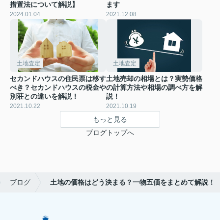
措置法について解説】
ます
2024.01.04
2021.12.08
土地査定
土地査定
セカンドハウスの住民票は移す
土地売却の相場とは？実勢価格
べき？セカンドハウスの税金や
の計算方法や相場の調べ方を解
別荘との違いを解説！
説！
2021.10.22
2021.10.19
もっと見る
ブログトップへ
ブログ
土地の価格はどう決まる？一物五価をまとめて解説！