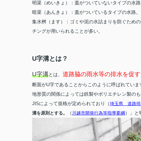
明渠（めいきょ）：蓋がついていないタイプの水路
暗渠（あんきょ）：蓋がついているタイプの水路。
集水桝（ます）：ゴミや泥の水詰まりを防ぐための
チングが用いられることが多い。
U字溝とは？
U字溝
道路脇の雨水等の排水を促す
とは、
断面がU字であることからこのように呼ばれていま
地形質の関係によっては鉄製やポリエチレン製のも
JISによって規格が定められており（
埼玉県 道路排
（
）」と
溝を原則とする。
川越市開発行為等指導要綱