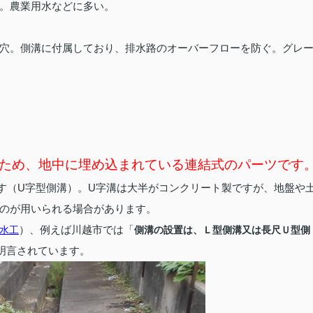
。農業用水などに多い。
穴。側溝に付属しており、排水路のオーバーフローを防ぐ。グレ
ため、地中に埋め込まれている連結式のパーツです
す（U字型側溝）。U字溝は大半がコンクリート製ですが、地盤や
のが用いられる場合があります。
）、例えば川越市では「
水工
側溝の設置は、Ｌ型側溝又は長尺Ｕ型側
明言されています。