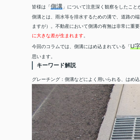
側溝
皆様は「
」について注意深く観察をしたこと
側溝とは、雨水等を排水するための溝で、道路の端
ますが）。不動産において側溝の有無は非常に重要
に大きな差が生まれます
。
U
今回のコラムでは、側溝にはめ込まれている「
思います。
キーワード解説
グレーチング：側溝などによく用いられる、はめ込