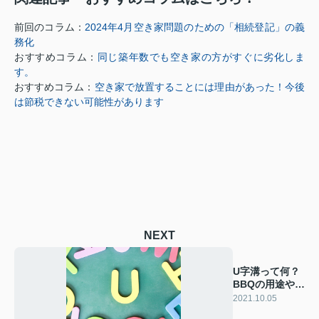
前回のコラム：
2024年4月空き家問題のための「相続登記」の義
務化
おすすめコラム：
同じ築年数でも空き家の方がすぐに劣化しま
す。
おすすめコラム：
空き家で放置することには理由があった！今後
は節税できない可能性があります
NEXT
U字溝って何？
BBQの用途やL
字溝との違いを
2021.10.05
見る！