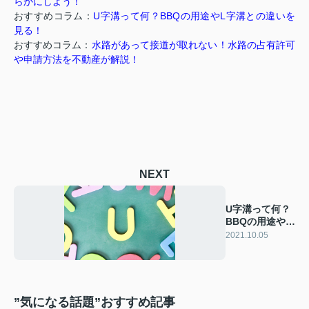
らかにしよう！
おすすめコラム：
U字溝って何？BBQの用途やL字溝との違いを
見る！
おすすめコラム：
水路があって接道が取れない！水路の占有許可
や申請方法を不動産が解説！
NEXT
U字溝って何？
BBQの用途やL
字溝との違いを
2021.10.05
見る！
”気になる話題”おすすめ記事