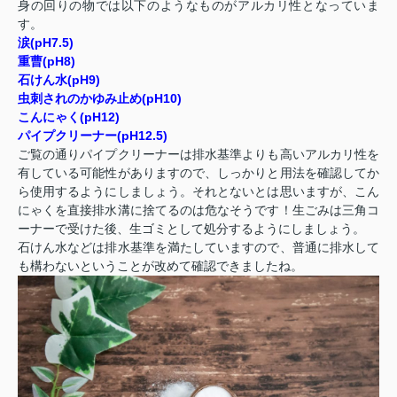
身の回りの物では以下のようなものがアルカリ性となっていま
す。
涙(pH7.5)
重曹(pH8)
石けん水(pH9)
虫刺されのかゆみ止め(pH10)
こんにゃく(pH12)
パイプクリーナー(pH12.5)
ご覧の通りパイプクリーナーは排水基準よりも高いアルカリ性を
有している可能性がありますので、しっかりと用法を確認してか
ら使用するようにしましょう。それとないとは思いますが、こん
にゃくを直接排水溝に捨てるのは危なそうです！生ごみは三角コ
ーナーで受けた後、生ゴミとして処分するようにしましょう。
石けん水などは排水基準を満たしていますので、普通に排水して
も構わないということが改めて確認できましたね。