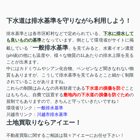
下水道は排水基準を守りながら利用しよう！
排水基準とは各市区町村などで定められている、
下水に排水して
も良いものの基準
となっています。例として環境省がサイトに掲
一般排水基準
載している「
」を見てみると、水素イオン濃度
(ph値)の他にも温度や、様々な物質の1Lあたりの排水上限を見る
ことが出来ます。
中にはカドミウムやシアン化合物、ベンゼンなど聞きなれない物
質もありますが、こうして排水基準を見てみるとこと細かく制限
されていることがありますね。
これらの制限はみんなの共有財産である
下水道の損傷を防ぐ
こと
はもちろん、自費で設置する
敷地内の下水道の損傷を防ぐため
の
規制でもありますので、きちんと守っていきたいですね！
環境省リンク：
一般排水基準
川越市リンク：
川越市排水基準
土地買取りならアイエー！
不動産買取に関するご相談は我々アイエーにお任せ下さい！