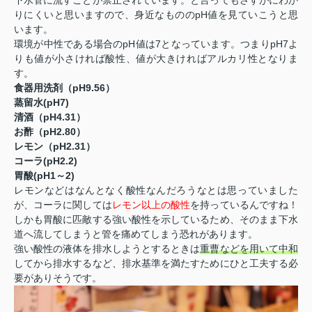
下水管に流すことが禁止されています。と言ってもさすがにわか
りにくいと思いますので、身近なもののpH値を見ていこうと思
います。
環境が中性である場合のpH値は7となっています。つまりpH7よ
りも値が小さければ酸性、値が大きければアルカリ性となりま
す。
食器用洗剤（pH9.56）
蒸留水(pH7)
清酒（pH4.31）
お酢（pH2.80）
レモン（pH2.31）
コーラ(pH2.2)
胃酸(pH1～2)
レモンなどはなんとなく酸性なんだろうなとは思っていました
が、コーラに関しては
レモン以上の酸性
を持っているんですね！
しかも胃酸に匹敵する強い酸性を示しているため、そのまま下水
道へ流してしまうと管を痛めてしまう恐れがあります。
強い酸性の液体を排水しようとするときは
重曹などを用いて中和
してから排水するなど、排水基準を満たすためにひと工夫する必
要がありそうです。