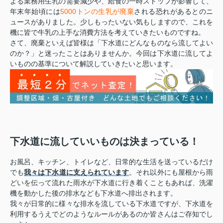
よる業務用生乳の需要減少や、給食の一時ストップが影響して、
年末年始頃には
5000トンの生乳が廃棄
される恐れがあるとのニ
ュースがありました。少しもったいない気もしますので、これを
機に皆で牛乳の上手な消費方法を考えていきたいものですね。
さて、廃棄といえば皆様は「下水道にどんなものなら流してよい
のか？」と迷ったことはありませんか。今回は下水道に流してよ
いものの基準について解説していきたいと思います。
下水道に流していいものは決まっている！
お風呂、キッチン、トイレなど、日常的な生活を送っているだけ
でも
我々は下水道に支えられています
。それ以外にも屋根から雨
どいを伝って流れた雨水が下水道に行き着くこともあれば、洗濯
機を動かした後の排水なども下水道へ排出されます。
我々が日常的に様々な排水を流している下水道ですが、下水道を
利用するうえでどのようなルールがあるのか皆さんはご存知でし