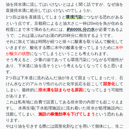
油を排水溝に流してはいけないとはよく聞く話ですが、なぜ油を
直接排水溝に処分してはいけないのでしょうか。
1つ目は油を直接流してしまうと
環境汚染
につながる恐れがある
という点です。京都府によると油大さじ一杯(20ml)を魚が住める
程度にまで水で薄めるためには、
約6000L分の水
が必要であるよ
うで、これは湯ぶねのお湯の約20杯分に相当するようです。
それに加えて油は時間が経つと徐々に酸素を取り込んで酸化して
いきますが、酸化する際に水中の酸素を使ってしまうために
水中
が酸欠の状態
になってしまうということも考えられます。
そう考えると、少量の油であっても環境汚染につながる可能性が
あり、下水道に油を流そうという考えもなくなってくると思いま
す。
2つ目は下水道に流れ込んだ油が冷えて固まってしまったり、石
けん水などのアルカリ性のものと化学反応を起こして
固形化
して
しまい、最終的に
排水溝を詰まらせる原因
になってしまう可能性
があります。
これは私有地に自費で設置してある排水管の内部でも起こりえま
すし、水再生場(下水処理施設)に流れ着いた排水が処理施設内に
沈殿してしまい、
施設の稼働効率を下げてしまう
という恐れもあ
ります。
やはり油を引きする際には固形化剤などを用いて個体にし、生ご