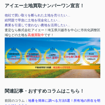
アイエー土地買取ナンバーワン宣言！
他社で買い取りを断られた土地を売りたい…
続問題で早急に土地を現金化したい…
農業を引退して使わない農地を活用したい…
査定なら株式会社アイエー！埼玉県川越市を中心に市街化調整区
域などの土地を
高価買取中
です！
関連記事・おすすめコラムはこちら！
前回のコラム：
地番を簡単に調べる方法5選！所有地の所在を明