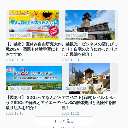
気になる話題
気になる話題
【川越市】夏休み自由研究大作
川越観光・ビジネスの宿にぴっ
戦2024・宿題も体験学習にも
たり！自宅のようにゆったりと
おすすめ
した民泊を紹介！
2024.07.21
2021.12.21
気になる話題
気になる話題
【図あり】 SDGsってなんだろ
アスベスト(石綿)レベル１~レ
う？SDGsの解説とアイエーの
ベル3の解体費用と危険性を解
取り組みを紹介！
説！
2021.12.16
2021.11.12
もっと見る