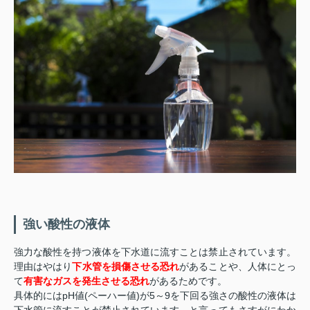
強い酸性の液体
強力な酸性を持つ液体を下水道に流すことは禁止されています。
理由はやはり
下水管を損傷させる恐れ
があることや、人体にとっ
て
有害なガスを発生させる恐れ
があるためです。
具体的にはpH値(ペーハー値)が5～9を下回る強さの酸性の液体は