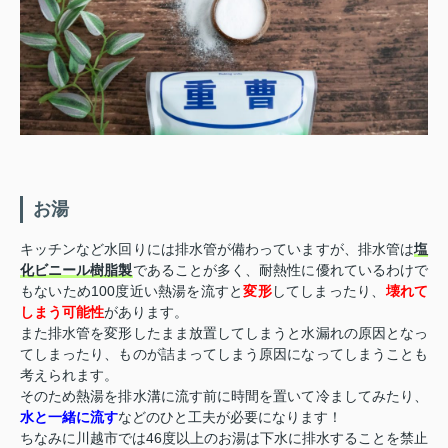
お湯
キッチンなど水回りには排水管が備わっていますが、排水管は
塩
化ビニール樹脂製
であることが多く、耐熱性に優れているわけで
もないため100度近い熱湯を流すと
変形
してしまったり、
壊れて
しまう可能性
があります。
また排水管を変形したまま放置してしまうと水漏れの原因となっ
てしまったり、ものが詰まってしまう原因になってしまうことも
考えられます。
そのため熱湯を排水溝に流す前に時間を置いて冷ましてみたり、
水と一緒に流す
などのひと工夫が必要になります！
ちなみに川越市では46度以上のお湯は下水に排水することを禁止