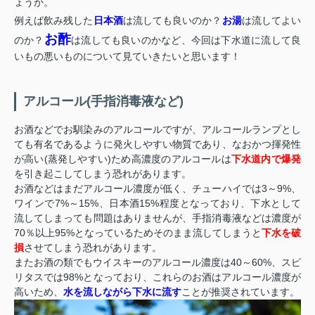
ょうか。
例えば飲み残した
日本酒
は流しても良いのか？
お湯
は流してよい
お酢
のか？
は流しても良いのかなど、今回は下水道に流して良
いもの悪いものについて見ていきたいと思います！
アルコール(手指消毒液など)
お酒などでお馴染みのアルコールですが、アルコールランプとし
ても有名であるように発火しやすい物質であり、なおかつ揮発性
が高い(蒸発しやすい)ため高濃度のアルコールは
下水道内で爆発
を引き起こしてしまう恐れがあります。
お酒などはまだアルコール濃度が低く、チューハイでは3～9%、
ワインで7%～15%、日本酒15%程度となっており、下水として
流してしまっても問題はありませんが、手指消毒液などは濃度が
70％以上95%となっているためそのまま流してしまうと
下水を破
損
させてしまう恐れがあります。
またお酒の類でもウイスキーのアルコール濃度は40～60%、スピ
リタスでは98%となっており、これらのお酒はアルコール濃度が
高いため、
水を流しながら下水に流す
ことが推奨されています。