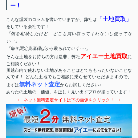
ー！
「土地買取」
こんな燻製のコラムを書いていますが、弊社は
をしている会社です！
「畑を相続したけど、どこも買い取ってくれないし使ってな
い･･」
「毎年固定資産税ばかり取られていく･･･」
アイエー土地買取
そんな土地をお持ちの方は是非、弊社
に
ご相談ください！
川越市内で使わない土地があることはとてももったいないことな
んです！ どんな土地でもご相談に乗らせていただきますので、
無料ネット査定
まずは
からお試しください♪
あなたの土地の「価値」を正しく見い出すプロが揃っています！
↓ ネット無料査定サイトは下の画像をクリック！ ↓