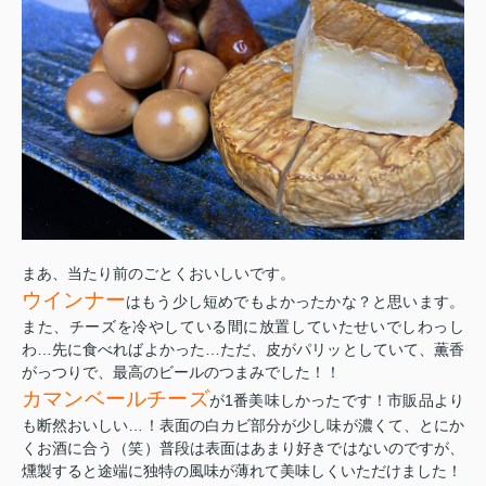
まあ、当たり前のごとくおいしいです。
ウインナー
はもう少し短めでもよかったかな？と思います。
また、チーズを冷やしている間に放置していたせいでしわっし
わ…先に食べればよかった…ただ、皮がパリッとしていて、薫香
がっつりで、最高のビールのつまみでした！！
カマンベールチーズ
が1番美味しかったです！市販品より
も断然おいしい…！表面の白カビ部分が少し味が濃くて、とにか
くお酒に合う（笑）普段は表面はあまり好きではないのですが、
燻製すると途端に独特の風味が薄れて美味しくいただけました！