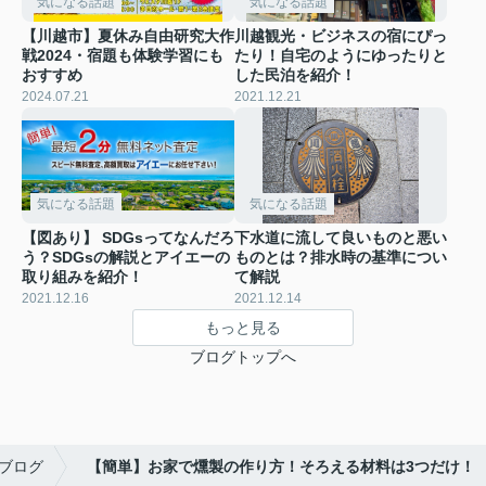
気になる話題
気になる話題
【川越市】夏休み自由研究大作
川越観光・ビジネスの宿にぴっ
戦2024・宿題も体験学習にも
たり！自宅のようにゆったりと
おすすめ
した民泊を紹介！
2024.07.21
2021.12.21
気になる話題
気になる話題
【図あり】 SDGsってなんだろ
下水道に流して良いものと悪い
う？SDGsの解説とアイエーの
ものとは？排水時の基準につい
取り組みを紹介！
て解説
2021.12.16
2021.12.14
もっと見る
ブログトップへ
ブログ
【簡単】お家で燻製の作り方！そろえる材料は3つだけ！