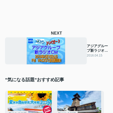
NEXT
アジアグルー
プ新ラジオ
CM放送開
2016.04.15
始！！
”気になる話題”おすすめ記事