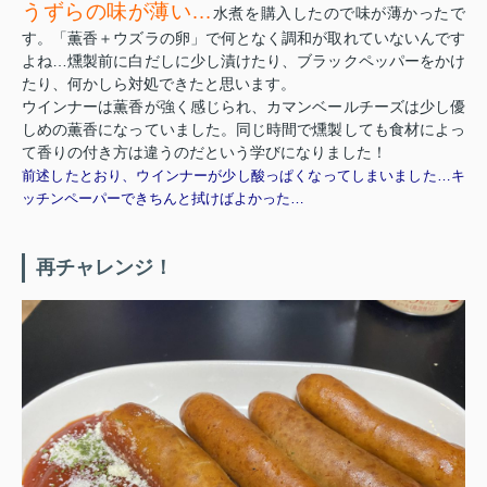
うずらの味が薄い…
水煮を購入したので味が薄かったで
す。「薫香＋ウズラの卵」で何となく調和が取れていないんです
よね…燻製前に白だしに少し漬けたり、ブラックペッパーをかけ
たり、何かしら対処できたと思います。
ウインナーは薫香が強く感じられ、カマンベールチーズは少し優
しめの薫香になっていました。同じ時間で燻製しても食材によっ
て香りの付き方は違うのだという学びになりました！
前述したとおり、ウインナーが少し酸っぱくなってしまいました…キ
ッチンペーパーできちんと拭けばよかった…
再チャレンジ！