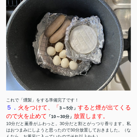
これで「燻製」をする準備完了です！
５．
火をつけて、「
すると煙が出てくる
3～5分」
ので火を止めて
放置します。
「10～30分」
10分だと薫香がふわっと。30分だと割とがっつり香ります。私
はおつまみにしようと思ったので30分放置しておきました。（な
んなら、お風呂に入っていたのでそれ以上かも）