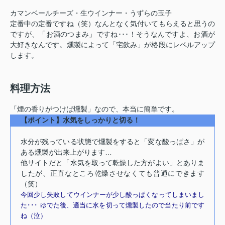
カマンベールチーズ・生ウインナー・うずらの玉子
定番中の定番ですね（笑）なんとなく気付いてもらえると思うの
ですが、「お酒のつまみ」ですね･･･！そうなんですよ、お酒が
大好きなんです。燻製によって「宅飲み」が格段にレベルアップ
します。
料理方法
「煙の香りがつけば燻製」なので、本当に簡単です。
【ポイント】水気をしっかりと切る！
水分が残っている状態で燻製をすると「変な酸っぱさ」が
ある燻製が出来上がります…
他サイトだと「水気を取って乾燥した方がよい」とありま
したが、正直なところ乾燥させなくても普通にできます
（笑）
今回少し失敗してウインナーが少し酸っぱくなってしまいまし
た･･･
ゆでた後、適当に水を切って燻製したので当たり前です
ね（泣）