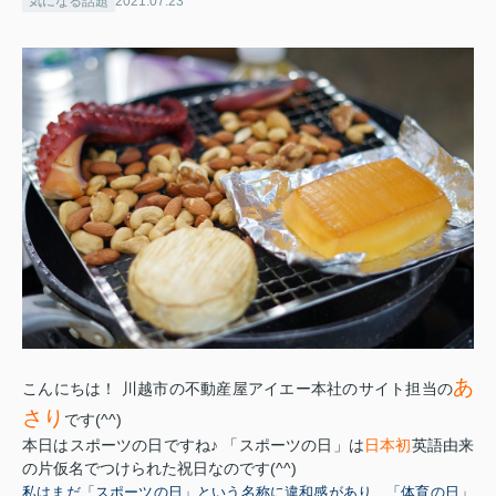
気になる話題
2021.07.23
あ
こんにちは！ 川越市の不動産屋アイエー本社のサイト担当の
さり
です(^^)
本日はスポーツの日ですね♪ 「スポーツの日」は
日本初
英語由来
の片仮名でつけられた祝日なのです(^^)
私はまだ「スポーツの日」という名称に違和感があり、「体育の日」