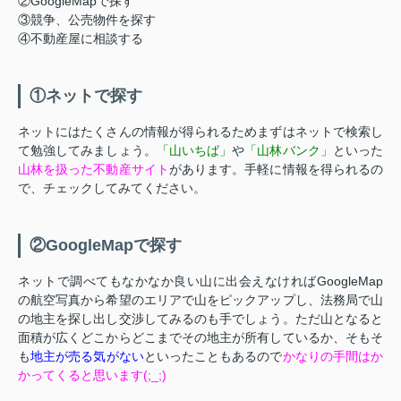
②GoogleMapで探す
③競争、公売物件を探す
④不動産屋に相談する
①ネットで探す
ネットにはたくさんの情報が得られるためまずはネットで検索し
て勉強してみましょう。
「山いちば」
や
「山林バンク」
といった
山林を扱った不動産サイト
があります。手軽に情報を得られるの
で、チェックしてみてください。
②GoogleMapで探す
ネットで調べてもなかなか良い山に出会えなければGoogleMap
の航空写真から希望のエリアで山をピックアップし、法務局で山
の地主を探し出し交渉してみるのも手でしょう。ただ山となると
面積が広くどこからどこまでその地主が所有しているか、そもそ
も
地主が売る気がない
といったこともあるので
かなりの手間はか
かってくると思います(;_;)