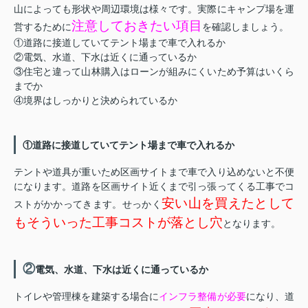
山によっても形状や周辺環境は様々です。実際にキャンプ場を運
注意しておきたい項目
営するために
を確認しましょう。
①道路に接道していてテント場まで車で入れるか
②電気、水道、下水は近くに通っているか
③住宅と違って山林購入はローンが組みにくいため予算はいくら
までか
④境界はしっかりと決められているか
①道路に接道していてテント場まで車で入れるか
テントや道具が重いため区画サイトまで車で入り込めないと不便
になります。道路を区画サイト近くまで引っ張ってくる工事でコ
安い山を買えたとして
ストがかかってきます。せっかく
もそういった工事コストが落とし穴
となります。
②
電気、水道、下水は近くに通っているか
トイレや管理棟を建築する場合に
インフラ整備が必要
になり、道