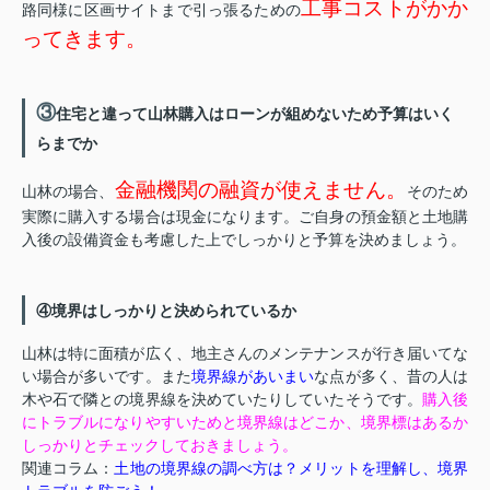
工事コストがかか
路同様に区画サイトまで引っ張るための
ってきます。
③
住宅と違って山林購入はローンが組めないため予算はいく
らまでか
金融機関の融資が使えません。
山林の場合、
そのため
実際に購入する場合は現金になります。ご自身の預金額と土地購
入後の設備資金も考慮した上でしっかりと予算を決めましょう。
④境界はしっかりと決められているか
山林は特に面積が広く、地主さんのメンテナンスが行き届いてな
い場合が多いです。また
境界線があいまい
な点が多く、昔の人は
木や石で隣との境界線を決めていたりしていたそうです。
購入後
にトラブルになりやすいためと境界線はどこか、境界標はあるか
しっかりとチェックしておきましょう。
関連コラム：
土地の境界線の調べ方は？メリットを理解し、境界