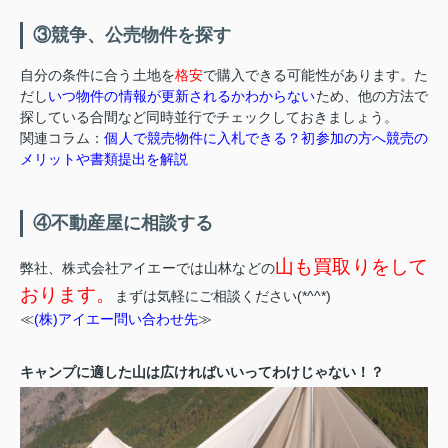
③競争、公売物件を探す
自分の条件に合う土地を
格安
で購入できる可能性があります。た
だし
いつ物件の情報が更新されるかわからない
ため、他の方法で
探している合間など同時並行でチェックしておきましょう。
関連コラム：
個人で競売物件に入札できる？初参加の方へ競売の
メリットや書類提出を解説
④不動産屋に相談する
山も買取りをして
弊社、株式会社アイエーでは山林などの
おります。
まずは気軽にご相談ください(*^^*)
≪
(株)アイエー問い合わせ先
≫
キャンプに適した山は広ければいいってわけじゃない！？