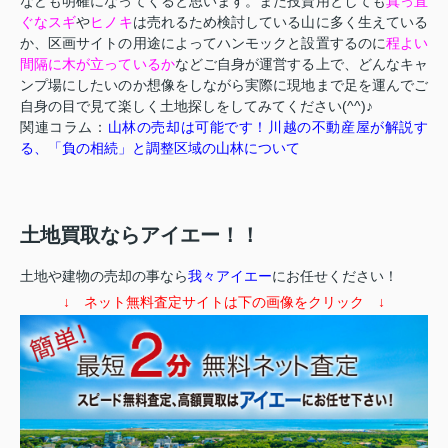
なども明確になってくると思います。また投資用としても
真っ直
ぐなスギ
や
ヒノキ
は売れるため検討している山に多く生えている
か、区画サイトの用途によってハンモックと設置するのに
程よい
間隔に木が立っているか
などご自身が運営する上で、どんなキャ
ンプ場にしたいのか想像をしながら実際に現地まで足を運んでご
自身の目で見て楽しく土地探しをしてみてください(^^)♪
関連コラム：
山林の売却は可能です！川越の不動産屋が解説す
る、「負の相続」と調整区域の山林について
土地買取ならアイエー！！
土地や建物の売却の事なら
我々アイエー
にお任せください！
↓ ネット無料査定サイトは下の画像をクリック ↓