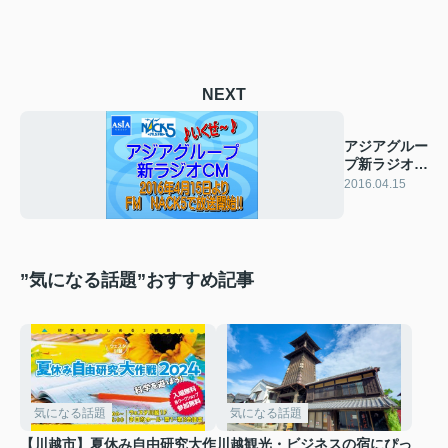
NEXT
アジアグルー
プ新ラジオ
CM放送開
2016.04.15
始！！
”気になる話題”おすすめ記事
気になる話題
気になる話題
【川越市】夏休み自由研究大作
川越観光・ビジネスの宿にぴっ