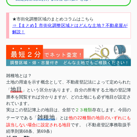
★市街化調整区域のまとめコラムはこちら
⇒【まとめ】市街化調整区域とはどんな土地？不動産屋が
解説！
雑種地とは？
土地の用途を示す概念として、不動産登記法によって定められた
地目
「
」という区分があります。自分の所有する土地の登記簿
謄本を閲覧すれば分かりますが、どの土地にも必ず地目が設定さ
れています。
実はこの登記簿上の地目は、全部で
２３種類
存在します。今回の
雑種地
テーマである「
」とは
他の22種類の地目のいずれにも
該当しない場合に設定される地目
です。（不動産登記事務取扱手
続準則第68条、第69条）