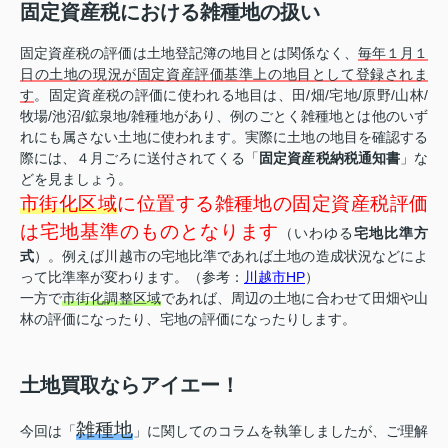
固定資産税における雑種地の扱い
固定資産税の評価は土地登記簿の地目とは関係なく、
毎年１月１
日の土地の現況が固定資産評価基準上の地目として登録されま
す
。固定資産税の評価に使われる地目は、田/畑/宅地/原野/山林/
牧場/池沼/鉱泉地/雑種地があり、例のごとく雑種地とは他のいず
れにも属さない土地に使われます。実際に土地の地目を確認する
際には、４月ごろに送付されてくる「
固定資産税納税通知書
」な
どを見ましょう。
市街化区域
に位置する雑種地の固定資産税評価
は宅地基準のものとなります
（いわゆる
宅地比準方
式
）。例えば川越市の宅地比準であれば土地の造成状況などによ
って比準率が変わります。（参考：
川越市HP
）
一方で
市街化調整区域
であれば、周辺の土地に合わせて田畑や山
林の評価になったり、宅地の評価になったりします。
土地買取ならアイエー！
雑種地
今回は「
」に関してのコラムを執筆しましたが、ご理解