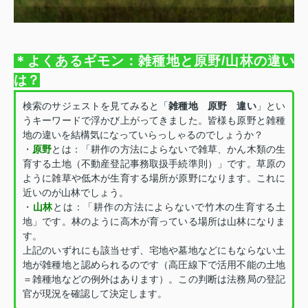
＊よくあるギモン：雑種地と原野/山林の違い
は？
検索のサジェストを見てみると「
雑種地 原野 違い
」とい
うキーワードで浮かび上がってきました。皆様も原野と雑種
地の違いを結構気になっていらっしゃるのでしょうか？
・
原野
とは：「耕作の方法によらないで雑草、かん木類の生
育する土地（不動産登記事務取扱手続準則）」です。草原の
ように雑草や低木が生育する場所が原野になります。これに
近いのが山林でしょう。
・
山林
とは：「耕作の方法によらないで竹木の生育する土
地」です。林のように高木が育っている場所は山林になりま
す。
上記のいずれにも該当せず、宅地や墓地などにもならない土
地が雑種地と認められるのです（高圧線下で活用不能の土地
＝雑種地などの例外はあります）。この判断は法務局の登記
官が現況を確認して決定します。