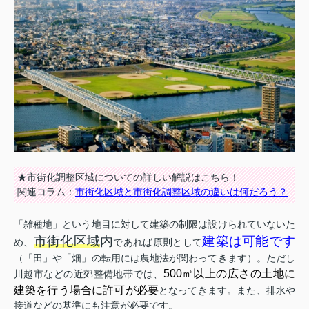
★市街化調整区域についての詳しい解説はこちら！
関連コラム：
市街化区域と市街化調整区域の違いは何だろう？
「雑種地」という地目に対して建築の制限は設けられていないた
市街化区域
内
建築は可能です
め、
であれば原則として
（「田」や「畑」の転用には農地法が関わってきます）。ただし
500㎡以上の広さの土地に
川越市などの近郊整備地帯では、
建築を行う場合に許可が必要
となってきます。また、排水や
接道などの基準にも注意が必要です。