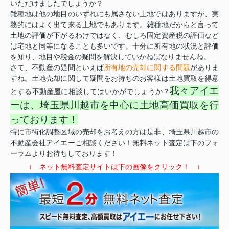
いただけましたでしょうか？
雑種地は他の地目のいずれにも属さない土地ではありますが、実
務的にはよく出て来る土地でもあります。雑種地だからと言って
土地の評価が下がるわけではなく、むしろ固定資産税の評価など
は宅地と同等になることも多いです。十分に所有地の状況と評価
を知り、地目や税金の疑問を解決していかねばなりませんね。
さて、不動産の疑問といえば
所有地の売却に関する問題
がありま
すね。土地売却に関して疑問をお持ちのお客様は土地買取を得意
我々アイエ
とする不動産屋に相談してはいかがでしょうか？
ーは、埼玉県川越市を中心に土地高価買取を行
っております！
特に市街化調整区域の売却をお考えの方は是非、埼玉県川越市の
不動産会社アイエーご相談ください！無料ネット査定は下のフォ
ーラムよりお待ちしております！
↓ ネット無料査定サイトは下の画像をクリック！ ↓