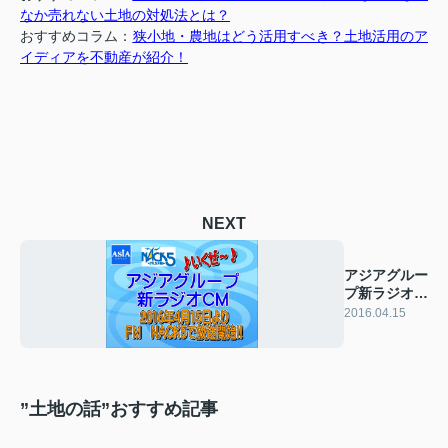
なか売れない土地の対処法とは？
おすすめコラム：
狭小地・農地はどう活用すべき？土地活用のア
イディアを不動産が紹介！
NEXT
アジアグルー
プ新ラジオ
CM放送開
2016.04.15
始！！
”土地の話”おすすめ記事