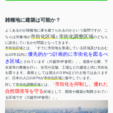
雑種地に建築は可能か？
よくあるのが雑種地に家を建てられるのかという疑問ですが、こ
市街化区域
市街化調整区域
ちらは対象地が
と
のどちら
に該当しているかが問題となってきます。
市街化区域
とは、「すでに市街地を形成している区域及びおおむ
優先的かつ計画的に市街化を図るべ
ね10年以内に
き区域
とされています（川越市HP参照）」。道路や公園、下
水道等の整備を行い、住宅や店舗、工場などの建造と供に市街化
を図ります。面積としては国土の3.8%ほどの土地ではあります
が、日本の人口の67%が
市街化区域
に集中しています。
市街化を抑制し、優れた
対して
市街化調整区域
とは、「
自然環境等を守る
区域として、開発や建築が制限されてい
る区域です（川越市HP参照）」。