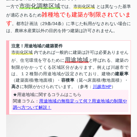
市街化調整区域
一方で
では、
市街化区域
とは異なった基準
雑種地でも建築が制限されていま
が適応されるため
す
。都市計画法（29条/34条）に準じた転用がなされない場合に
は、農林水産業以外の目的を持つ建築は許可されません。
注意！用途地域の建築要件
市街化区域
内であれば一般的に建築は許可は必要ありません
用途地域
が、住宅環境を守るために
と呼ばれる、建築の
制限がかかってくる区域区分があります。例えば川越市で
は、１２種類の用途地域が設定されており、建物の
建蔽率
（建築面積/敷地面積）・
容積率
（延べ床面積/敷地面積）・
高さ
に制限がかけられています。（参考：
川越市HP
）
★用途地域に関するコラムはこちら
関連コラム：
用途地域の無指定って何？用途地域の制限や
調べ方ついて解説！