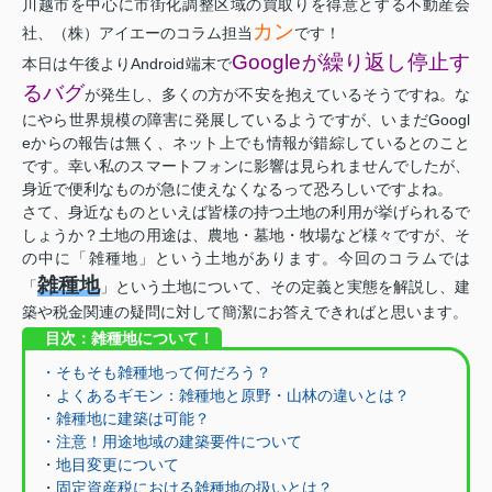
川越市を中心に市街化調整区域の買取りを得意とする不動産会
カン
社、（株）アイエーのコラム担当
です！
Googleが繰り返し停止す
本日は午後よりAndroid端末で
るバグ
が発生し、多くの方が不安を抱えているそうですね。な
にやら世界規模の障害に発展しているようですが、いまだGoogl
eからの報告は無く、ネット上でも情報が錯綜しているとのこと
です。幸い私のスマートフォンに影響は見られませんでしたが、
身近で便利なものが急に使えなくなるって恐ろしいですよね。
さて、身近なものといえば皆様の持つ土地の利用が挙げられるで
しょうか？土地の用途は、農地・墓地・牧場など様々ですが、そ
の中に「雑種地」という土地があります。今回のコラムでは
雑種地
「
」という土地について、その定義と実態を解説し、建
築や税金関連の疑問に対して簡潔にお答えできればと思います。
目次：雑種地について！
・そもそも雑種地って何だろう？
・
よくあるギモン：雑種地と原野・山林の違いとは？
・雑種地に建築は可能？
・注意！用途地域の建築要件について
・
地目変更について
・
固定資産税における雑種地の扱いとは？