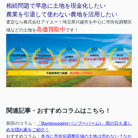
相続問題で早急に土地を現金化したい
農業を引退して使わない農地を活用したい
査定なら株式会社アイエー！埼玉県川越市を中心に市街化調整区
高価買取中
域などの土地を
です！
関連記事・おすすめコラムはこちら！
前回のコラム：
「Bamboopalm(バンブーパーム)」雨の日も楽し
める隠れ家をご紹介！
おすすめコラム：
本当に市街化調整区域の土地は売れない？なか