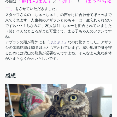
「頭ぽんぽん」
「握手」
「ほっぺちゅ
今回は
と
と
ー」
をさせていただきました。
スタッフさんの「ちゅっちゅ！」の声かけに合わせてほっぺまで
来てくれます！人生初のアザラシとのちゅーは一生忘れられない
ですね･･･！ちなみに、友人は1回ちゅーを拒否されていました
（笑）そんなところがまた可愛くて、まる子ちゃんのファンです
ね。
アザラシの頭が意外にも
「ぶよぶよ」
なのに驚きました。アザラ
シの体脂肪率は50％以上とも言われています。寒い地域で身を守
るためには沢山の脂肪が必要なんですよね。そんなまん丸な身体
がたまらなくかわいらしいです。
感想