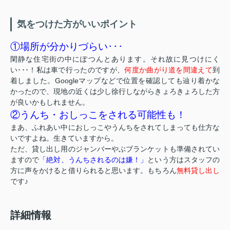
気をつけた方がいいポイント
①場所が分かりづらい･･･
閑静な住宅街の中にぽつんとあります。それ故に見つけにく
い･･･！私は車で行ったのですが、
何度か曲がり道を間違えて
到
着しました。Googleマップなどで位置を確認しても辿り着かな
かったので、現地の近くは少し徐行しながらきょろきょろした方
が良いかもしれません。
②うんち・おしっこをされる可能性も！
まあ、ふれあい中におしっこやうんちをされてしまっても仕方な
いですよね。生きていますから。
ただ、貸し出し用のジャンバーやぶブランケットも準備されてい
ますので
「絶対、うんちされるのは嫌！」
という方はスタッフの
方に声をかけると借りられると思います。もちろん
無料貸し出し
です♪
詳細情報