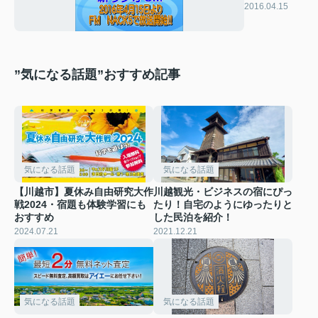
CM放送開
2016.04.15
始！！
”気になる話題”おすすめ記事
気になる話題
気になる話題
【川越市】夏休み自由研究大作
川越観光・ビジネスの宿にぴっ
戦2024・宿題も体験学習にも
たり！自宅のようにゆったりと
おすすめ
した民泊を紹介！
2024.07.21
2021.12.21
気になる話題
気になる話題