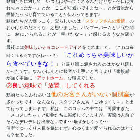
動物たちに対して「いつもはやってくれるんだけどな～今日は疲
れちゃったか～」とか「ここが可愛いですよね～」とか普段から
愛情たっぷり育てていることが伝わってきます♪
動物たちが人懐っこく、愛らしいのは
「スタッフさんの愛情」
の
おかげなのだろうな、と思いました。バンブーパームという空間
に一緒にいられることが「幸せだな～」と感じるようなお店で
す。
最後には
美味しいチョコレートアイス
をくれました。
（これは毎
「これめっちゃ美味しいか
回くれるんですかね･･･？）
ら食べていきな！」
と帰り際に渡されるのはかなり嬉し
かったです。なんかほんとに接客が上手いと言うより「家族感」
が強く本当に
「アットホーム」
な環境でした。
②良い意味で「放置」してくれる
他のお客さんがいない個別室
動物たちとふれあいは
が
多かったです。なんなら、スタッフさんも「ごゆっくり～」と出
て行ってしまいます。私は、このコラムの中では「可愛すぎた」
「メロメロだ～」と動物たちに溺愛していますが、実際は人前で
そんなデレデレは出来ないです･･･
恥ずかしくって･･･
個室でゆっくり人目を気にせず、心ゆくまで愛でられるのはとて
も幸せでした。