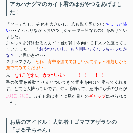
アカハナグマのカイト君のはおやつをあげまし
た！
「クマ」だし、身体も大きいし、爪も鋭く長いので
ちょっと怖
い
･･･？ビビりながらおやつ（ジャーキー的なもの）をあげてい
ました。
おやつをあげ終わるとカイト君が背中を向けてドスンと座ってし
まいました･･･「
おやつないし、もう興味なくなっちゃったか
な？
」と思いきや･･･
スタッフさん：
それ、背中を撫でてほしいんですよ～柵越しから
撫でてみてください～
なにそれ、かわいい････！！！！！
私：
手の位置を移動させるとついてきて背中を向けて座ってくれま
す。とても人懐っこいです。強い毛触りで、意外にも手のひらが
ぷにぷに
。カイト君は本当に見た目との
ギャップ
にやられま
した。
お店のアイドル！人気者！ゴマフアザラシの
「まる子ちゃん」