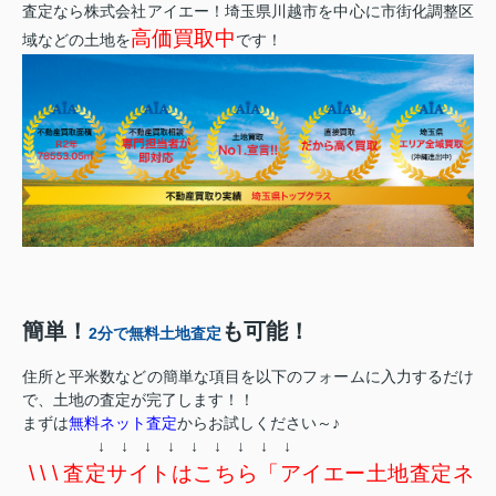
査定なら株式会社アイエー！埼玉県川越市を中心に市街化調整区
高価買取中
域などの土地を
です！
簡単！
も可能！
2分で無料土地査定
住所と平米数などの簡単な項目を以下のフォームに入力するだけ
で、土地の査定が完了します！！
まずは
無料ネット査定
からお試しください～♪
↓ ↓ ↓ ↓ ↓ ↓ ↓ ↓ ↓
\ \ \ 査定サイトはこちら「アイエー土地査定ネ