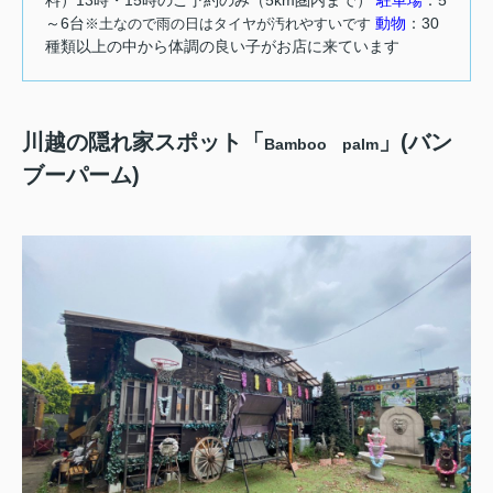
料）13時・15時のご予約のみ（5km圏内まで）
駐車場
：5
～6台
動物
：30
※土なので雨の日はタイヤが汚れやすいです
種類以上の中から体調の良い子がお店に来ています
川越の隠れ家スポット「
」(バン
Bamboo palm
ブーパーム)