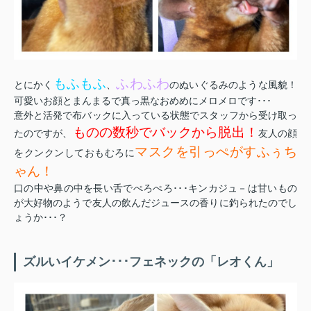
もふもふ
ふわふわ
とにかく
、
のぬいぐるみのような風貌！
可愛いお顔とまんまるで真っ黒なおめめにメロメロです･･･
意外と活発で布バックに入っている状態でスタッフから受け取っ
ものの数秒でバックから脱出！
たのですが、
友人の顔
マスクを引っぺがすふぅち
をクンクンしておもむろに
ゃん！
口の中や鼻の中を長い舌でぺろぺろ･･･キンカジュ－は甘いもの
が大好物のようで友人の飲んだジュースの香りに釣られたのでし
ょうか･･･？
ズルいイケメン･･･フェネックの「レオくん」