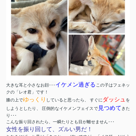
イケメン過ぎる
大きな耳と小さなお顔･･･
この子はフェネッ
クの「レオ君」です！
ゆっくり
ダッシュ
膝の上で
していると思ったら、 すぐに
を
見つめて
しようとしたり、 圧倒的なイケメンフェイスで
きた
り･･･
こんな振り回されたら、一瞬たりとも目が離せません･･･
女性を振り回して、ズルい男だ！