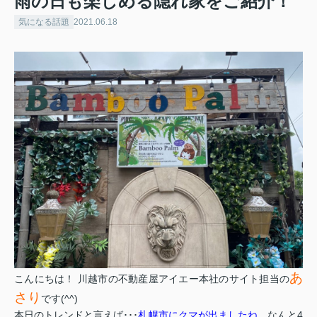
雨の日も楽しめる隠れ家をご紹介！
気になる話題
2021.06.18
あ
こんにちは！ 川越市の不動産屋アイエー本社のサイト担当の
さり
です(^^)
本日のトレンドと言えば･･･
札幌市にクマが出ましたね
。なんと4