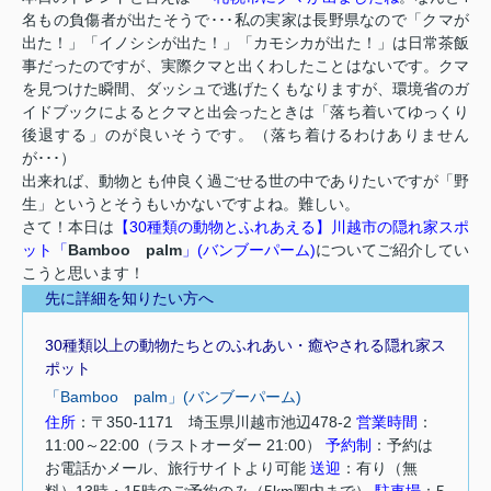
名もの負傷者が出たそうで･･･私の実家は長野県なので「クマが
出た！」「イノシシが出た！」「カモシカが出た！」は日常茶飯
事だったのですが、実際クマと出くわしたことはないです。クマ
を見つけた瞬間、ダッシュで逃げたくもなりますが、環境省のガ
イドブックによるとクマと出会ったときは「落ち着いてゆっくり
後退する」のが良いそうです。（落ち着けるわけありません
が･･･）
出来れば、動物とも仲良く過ごせる世の中でありたいですが「野
生」というとそうもいかないですよね。難しい。
さて！本日は
【30種類の動物とふれあえる】川越市の隠れ家スポ
ット「
Bamboo palm
」(バンブーパーム)
についてご紹介してい
こうと思います！
先に詳細を知りたい方へ
30種類以上の動物たちとのふれあい・癒やされる隠れ家ス
ポット
「Bamboo palm」(バンブーパーム)
住所
：〒350-1171 埼玉県川越市池辺478-2
営業時間
：
11:00～22:00（ラストオーダー 21:00）
予約制
：予約は
お電話かメール、旅行サイトより可能
送迎
：有り（無