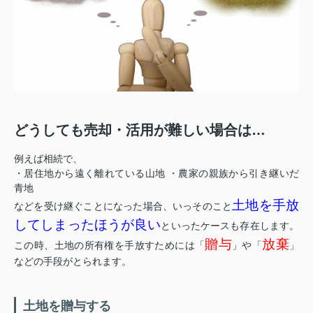
どうしても売却・活用が難しい場合は…
例えば相続で、
・居住地から遠く離れている山地 ・農家の親族から引き継いだ
青地
土地を手放
などを受け継ぐことになった場合、いっそのこと
してしまったほうが良い
といったケースも存在します。
贈与
放棄
この時、土地の所有権を手放すためには「
」や「
」
などの手段がとられます。
土地を贈与する