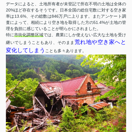
データによると、土地所有者が未登記で所在不明の土地は全体の
20%ほど存在するそうです。日本全国の総住宅数に対する空き家
率は13.6%、その総数は846万戸に上ります。またアンケート調
査によって、相続により空き地を取得した方の51.4%が土地の管
理を負担に感じていることが明らかにされました。
特に
市街化調整区域
では、農業にしか使えない広大な土地を受け
荒れ地や空き家へと
継いでしまうこともあり、そのまま
変化してしまう
ことも多々あります。