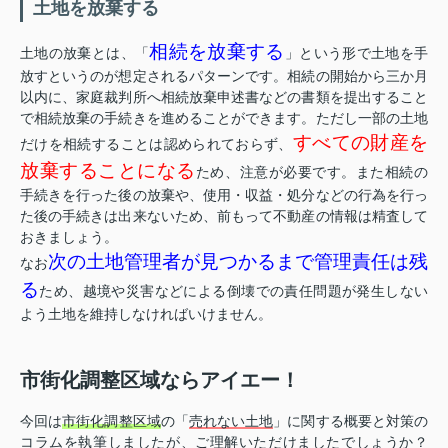
土地を放棄する
相続を放棄する
土地の放棄とは、「
」という形で土地を手
放すというのが想定されるパターンです。相続の開始から三か月
以内に、家庭裁判所へ相続放棄申述書などの書類を提出すること
で相続放棄の手続きを進めることができます。ただし一部の土地
すべての財産を
だけを相続することは認められておらず、
放棄することになる
ため、注意が必要です。また相続の
手続きを行った後の放棄や、使用・収益・処分などの行為を行っ
た後の手続きは出来ないため、前もって不動産の情報は精査して
おきましょう。
次の土地管理者が見つかるまで管理責任は残
なお
る
ため、越境や災害などによる倒壊での責任問題が発生しない
よう土地を維持しなければいけません。
市街化調整区域ならアイエー！
今回は
市街化調整区域
の「
売れない土地
」に関する概要と対策の
コラムを執筆しましたが、ご理解いただけましたでしょうか？