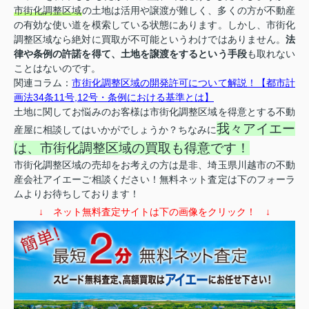
市街化調整区域
の土地は活用や譲渡が難しく、多くの方が不動産
の有効な使い道を模索している状態にあります。しかし、市街化
調整区域なら絶対に買取が不可能というわけではありません。
法
律や条例の許諾を得て、土地を譲渡をするという手段
も取れない
ことはないのです。
関連コラム：
市街化調整区域の開発許可について解説！【都市計
画法34条11号,12号・条例における基準とは】
土地に関してお悩みのお客様は市街化調整区域を得意とする不動
我々アイエー
産屋に相談してはいかがでしょうか？ちなみに
は、市街化調整区域の買取も得意です！
市街化調整区域の売却をお考えの方は是非、埼玉県川越市の不動
産会社アイエーご相談ください！無料ネット査定は下のフォーラ
ムよりお待ちしております！
↓ ネット無料査定サイトは下の画像をクリック！ ↓