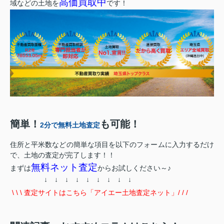
高価買取中
域などの土地を
です！
簡単！
も可能！
2分で無料土地査定
住所と平米数などの簡単な項目を以下のフォームに入力するだけ
で、土地の査定が完了します！！
無料ネット査定
まずは
からお試しください～♪
↓ ↓ ↓ ↓ ↓ ↓ ↓ ↓ ↓
\ \ \ 査定サイトはこちら「アイエー土地査定ネット」/ / /