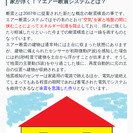
家が浮く！？エアー断震システムとは？
断震とは2007年に提案された新たな概念の耐震構造の事です。
エアー断震システムではその名のとおり
“空気”を家と地盤の間に
挟むことによってエネルギー伝達を阻止
しており、揺れに強くし
たり軽減したりといった今までの耐震構造とは一線を画すものと
なっています。
エアー断震の建物は通常時には土台に収まった状態にあります
が、建物に備えられたセンサーが初期微動(P波)を感知した場合
には約1秒程度で建物を土台から浮かすことが出来ます。そうし
て地震の主要動(S波)をやり過ごした後に、再度自動的に元の土
台の位置へ建物が収納されます。
地震感知のセンサーは家庭用の電源で賄えるほか、電気が途絶え
てしまってもある程度の期間であれば蓄電された電気でシステム
を維持できるなど
余震を意識した作り
となっています。