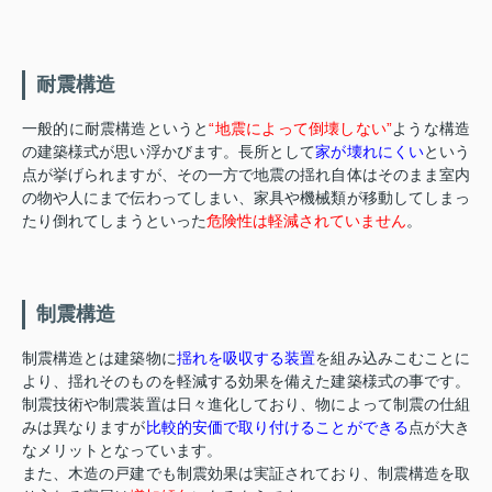
耐震構造
一般的に耐震構造というと
“地震によって倒壊しない”
ような構造
の建築様式が思い浮かびます。長所として
家が壊れにくい
という
点が挙げられますが、その一方で地震の揺れ自体はそのまま室内
の物や人にまで伝わってしまい、家具や機械類が移動してしまっ
たり倒れてしまうといった
危険性は軽減されていません
。
制震構造
制震構造とは建築物に
揺れを吸収する装置
を組み込みこむことに
より、揺れそのものを軽減する効果を備えた建築様式の事です。
制震技術や制震装置は日々進化しており、物によって制震の仕組
みは異なりますが
比較的安価で取り付けることができる
点が大き
なメリットとなっています。
また、木造の戸建でも制震効果は実証されており、制震構造を取