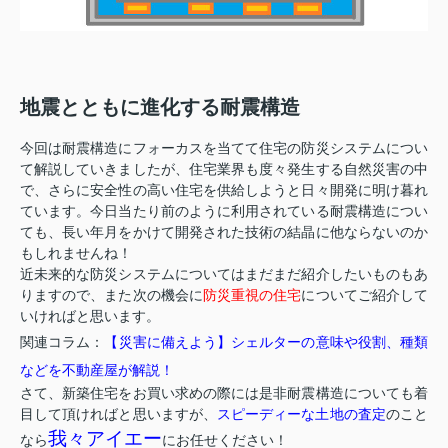
地震とともに進化する耐震構造
今回は耐震構造にフォーカスを当てて住宅の防災システムについ
て解説していきましたが、住宅業界も度々発生する自然災害の中
で、さらに安全性の高い住宅を供給しようと日々開発に明け暮れ
ています。今日当たり前のように利用されている耐震構造につい
ても、長い年月をかけて開発された技術の結晶に他ならないのか
もしれませんね！
近未来的な防災システムについてはまだまだ紹介したいものもあ
りますので、また次の機会に
防災重視の住宅
についてご紹介して
いければと思います。
関連コラム：
【災害に備えよう】シェルターの意味や役割、種類
などを不動産屋が解説！
さて、新築住宅をお買い求めの際には是非耐震構造についても着
目して頂ければと思いますが、
スピーディーな土地の査定
のこと
我々アイエー
なら
にお任せください！