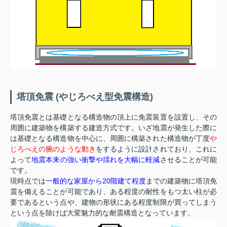
塔頂免震 (やじろべえ型免震構造)
塔頂免震とは基礎となる構造物の頂上に免震装置を設置し、その
周囲に建築物を構築する建造方式です。いざ地震が発生した際に
は基礎となる構造物を中心に、周囲に構築された構造物が丁度
や
じろべえの腕のような動き
をするように設計されており、これに
よって
地震本来の強い衝撃や揺れを大幅に軽減
させることが可能
です。
現時点では
一般的な家屋から20階建て程度
までの建築物に塔頂免
震を備えることが可能であり、ある程度の耐性をもつ太い柱が必
要であるという点や、建物の形状にある程度制限が買ってしまう
という点を除けば大変魅力的な耐震構造となっています。