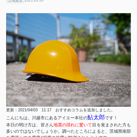
土地査定
2021.03.16
更新：2021/04/03 11:17 おすすめコラムを追加しました。
鮎太郎
こんにちは。川越市にあるアイエー本社の
です！
本日の明け方は、皆さん
地震の揺れに驚いて
目を覚まされた方も
多いのではないでしょうか。調べたところによると、茨城県南部