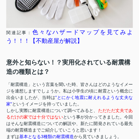
色々なハザードマップを見てみよ
関連記事：
う！！！【不動産屋が解説】
意外と知らない！？実用化されている耐震構
造の種類とは？
「耐震構造」という言葉を聞いた時、皆さんはどのようなイメー
ジを連想しますでしょうか。私は小学生の頃に耐震という概念に
出会いましたが、当時は
"とにかく地震に耐えれるような丈夫な
家"
というイメージを持っていました。
しかし実際に耐震構造について調べてみると、
ただただ丈夫であ
るだけの家では十分ではない
という事が分かってきました。今回
はそんな耐震構造についての解説や、新たに開発されている最先
端の耐震構造までご紹介していこうと思います！
まずは
基本となる3種類の耐震構造
から見ていきましょう。