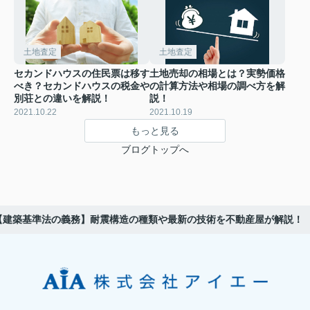
土地査定
土地査定
セカンドハウスの住民票は移す
土地売却の相場とは？実勢価格
べき？セカンドハウスの税金や
の計算方法や相場の調べ方を解
別荘との違いを解説！
説！
2021.10.22
2021.10.19
もっと見る
ブログトップへ
【建築基準法の義務】耐震構造の種類や最新の技術を不動産屋が解説！