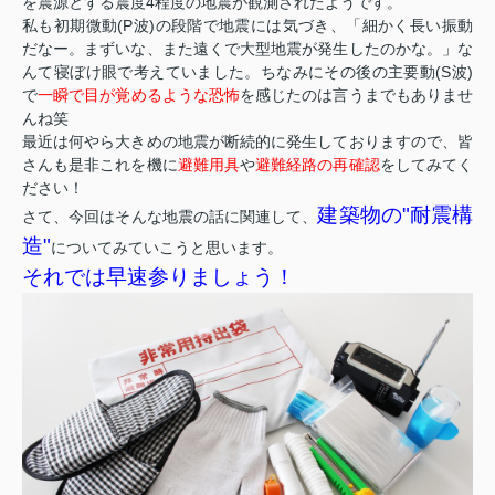
を震源とする震度4程度の地震が観測されたようです。
私も初期微動(P波)の段階で地震には気づき、「細かく長い振動
だなー。まずいな、また遠くで大型地震が発生したのかな。」な
んて寝ぼけ眼で考えていました。ちなみにその後の主要動(S波)
で
一瞬で目が覚めるような恐怖
を感じたのは言うまでもありませ
んね笑
最近は何やら大きめの地震が断続的に発生しておりますので、皆
さんも是非これを機に
避難用具
や
避難経路の再確認
をしてみてく
ださい！
建築物の"耐震構
さて、今回はそんな地震の話に関連して、
造"
についてみていこうと思います。
それでは早速参りましょう！