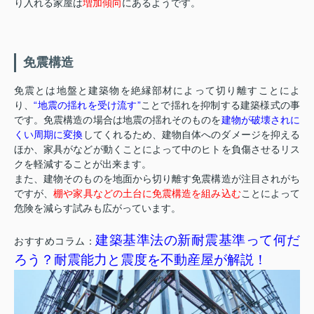
り入れる家屋は
増加傾向
にあるようです。
免震構造
免震とは地盤と建築物を絶縁部材によって切り離すことによ
り、
“地震の揺れを受け流す”
ことで揺れを抑制する建築様式の事
です。免震構造の場合は地震の揺れそのものを
建物が破壊されに
くい周期に変換
してくれるため、建物自体へのダメージを抑える
ほか、家具がなどが動くことによって中のヒトを負傷させるリス
クを軽減することが出来ます。
また、建物そのものを地面から切り離す免震構造が注目されがち
ですが、
棚や家具などの土台に免震構造を組み込む
ことによって
危険を減らす試みも広がっています。
建築基準法の新耐震基準って何だ
おすすめコラム：
ろう？耐震能力と震度を不動産屋が解説！