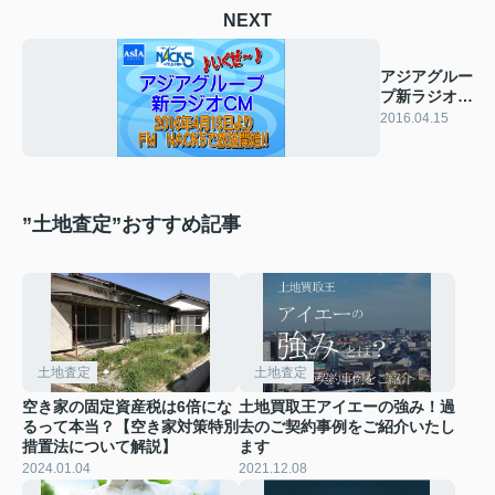
NEXT
アジアグルー
プ新ラジオ
CM放送開
2016.04.15
始！！
”土地査定”おすすめ記事
土地査定
土地査定
空き家の固定資産税は6倍にな
土地買取王アイエーの強み！過
るって本当？【空き家対策特別
去のご契約事例をご紹介いたし
措置法について解説】
ます
2024.01.04
2021.12.08