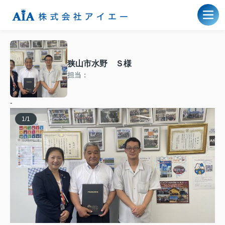
狭山市水野 Ｓ様
担当：
-
1
/
1