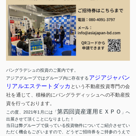
バングラデシュの投資のご案内です。
アジアジャパン
アジアグループではグループ内に存在する
リアルエステートダッカ
という不動産投資専門の会
社を通じて、積極的にバングラディッシュへの不動産投
資を行っております。
第四回資産運用ＥＸＰＯ
この度、2021年1月には「
」へ
出展させて頂くことになりました！
当日は弊グループで扱っている投資物件についてご紹介させてい
ただく機会もございますので、どうぞご招待券をご持参のうえで