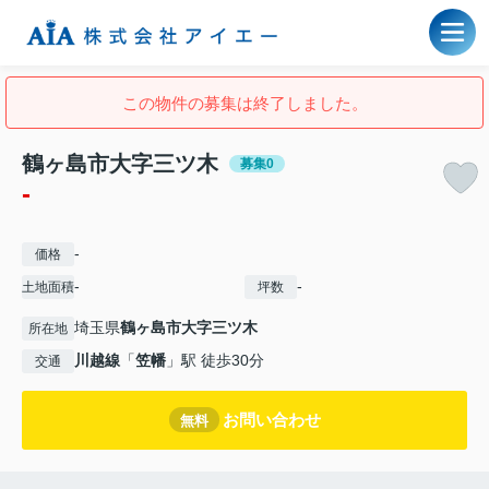
この物件の募集は終了しました。
鶴ヶ島市大字三ツ木
募集0
-
-
価格
-
-
土地面積
坪数
埼玉県
鶴ヶ島市
大字三ツ木
所在地
川越線
「
笠幡
」駅 徒歩30分
交通
お問い合わせ
無料