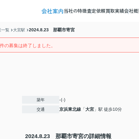
会社案内
当社の特徴
査定依頼
買取実績
会社概
2024.8.23 那覇市寄宮
産一覧
大宮駅
件の募集は終了しました。
-(-)
築年
京浜東北線
「
大宮
」駅 徒歩10分
交通
2024.8.23 那覇市寄宮の詳細情報