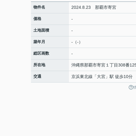
物件名
2024.8.23 那覇市寄宮
価格
-
土地面積
-
築年月
-（-）
総区画数
-
所在地
沖縄県
那覇市
寄宮
１丁目308番12
交通
京浜東北線
「
大宮
」駅 徒歩10分