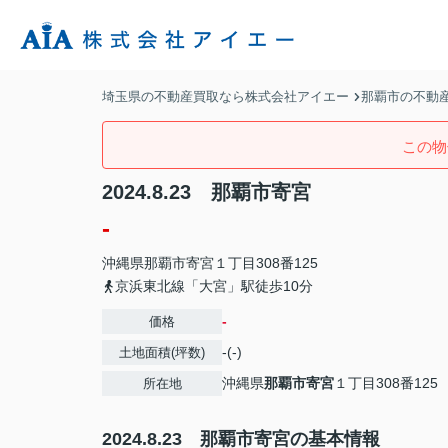
埼玉県の不動産買取なら株式会社アイエー
那覇市の不動
この物
2024.8.23 那覇市寄宮
-
沖縄県
那覇市
寄宮
１丁目308番125
京浜東北線「大宮」駅徒歩10分
-
価格
-(-)
土地面積(坪数)
沖縄県
那覇市
寄宮
１丁目308番125
所在地
2024.8.23 那覇市寄宮の基本情報