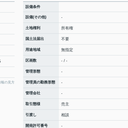
設備条件
設備(その他)
-
土地権利
所有権
国土法届出
不要
用途地域
無指定
区画数
- / -
5
管理形態
-
管理員の勤務形態
-
情報の見方
管理会社
-
取引態様
売主
引渡し
相談
開発許可番号
-