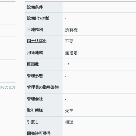
設備条件
設備(その他)
-
土地権利
所有権
国土法届出
不要
用途地域
無指定
区画数
- / -
管理形態
-
管理員の勤務形態
-
情報の見方
管理会社
-
取引態様
売主
引渡し
相談
開発許可番号
-