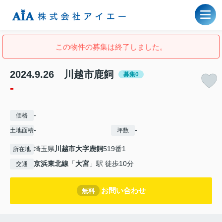
この物件の募集は終了しました。
2024.9.26 川越市鹿飼
募集0
-
-
価格
-
-
土地面積
坪数
埼玉県
川越市
大字鹿飼
519番1
所在地
京浜東北線
「
大宮
」駅 徒歩10分
交通
お問い合わせ
無料