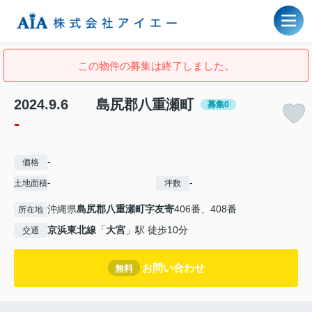
この物件の募集は終了しました。
2024.9.6 島尻郡八重瀬町
募集0
-
-
価格
-
-
土地面積
坪数
沖縄県
島尻郡八重瀬町
字友寄
406番、408番
所在地
京浜東北線
「
大宮
」駅 徒歩10分
交通
お問い合わせ
無料